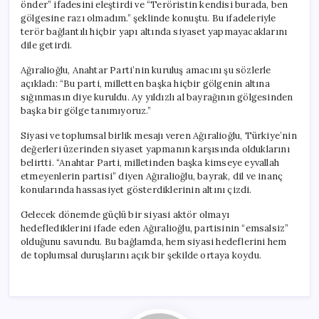
önder” ifadesini eleştirdi ve “Teröristin kendisi burada, ben
gölgesine razı olmadım.” şeklinde konuştu. Bu ifadeleriyle
terör bağlantılı hiçbir yapı altında siyaset yapmayacaklarını
dile getirdi.
Ağıralioğlu, Anahtar Parti’nin kuruluş amacını şu sözlerle
açıkladı: “Bu parti, milletten başka hiçbir gölgenin altına
sığınmasın diye kuruldu. Ay yıldızlı al bayrağının gölgesinden
başka bir gölge tanımıyoruz.”
Siyasi ve toplumsal birlik mesajı veren Ağıralioğlu, Türkiye’nin
değerleri üzerinden siyaset yapmanın karşısında olduklarını
belirtti. “Anahtar Parti, milletinden başka kimseye eyvallah
etmeyenlerin partisi” diyen Ağıralioğlu, bayrak, dil ve inanç
konularında hassasiyet gösterdiklerinin altını çizdi.
Gelecek dönemde güçlü bir siyasi aktör olmayı
hedeflediklerini ifade eden Ağıralioğlu, partisinin “emsalsiz”
olduğunu savundu. Bu bağlamda, hem siyasi hedeflerini hem
de toplumsal duruşlarını açık bir şekilde ortaya koydu.