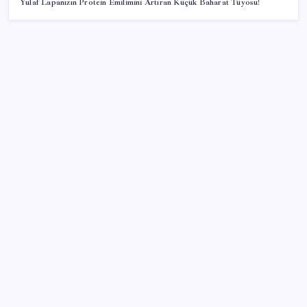
Yulaf Lapanızın Protein Emilimini Artıran Küçük Baharat Tüyosu!
SON YAZILAR
Bellek Pazarında Yeni Dönem: HP ve Asus Çinli
Tedarikçilere Geçiyor
OpenAI’ın gizemli cihazı şekilleniyor: Hokey diski
kadar, fiyatı 400 dolar
Ona yatıran köşeyi döndü: Yılbaşından beri en çok
kazandıran oldu
Trump’tan Fed Başkanı Warsh’a: Faiz kararı