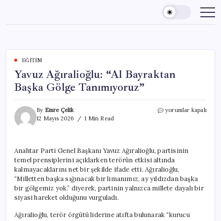
Skip
to
content
EĞITIM
Yavuz Ağıralioğlu: “Al Bayraktan
Başka Gölge Tanımıyoruz”
Yavuz
By
Emre Çelik
yorumlar kapalı
Ağıralioğlu:
12 Mayıs 2026
1 Min Read
“Al
Bayraktan
Başka
Anahtar Parti Genel Başkanı Yavuz Ağıralioğlu, partisinin
Gölge
temel prensiplerini açıklarken terörün etkisi altında
Tanımıyoruz”
için
kalmayacaklarını net bir şekilde ifade etti. Ağıralioğlu,
“Milletten başka sığınacak bir limanımız, ay yıldızdan başka
bir gölgemiz yok.” diyerek, partinin yalnızca millete dayalı bir
siyasi hareket olduğunu vurguladı.
Ağıralioğlu, terör örgütü liderine atıfta bulunarak “kurucu