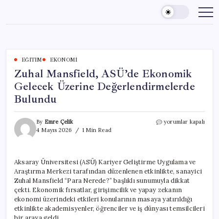
Skip
to
content
EĞITIM
EKONOMI
Zuhal Mansfield, ASÜ’de Ekonomik
Gelecek Üzerine Değerlendirmelerde
Bulundu
Zuhal
By
Emre Çelik
yorumlar kapalı
Mansfield,
4 Mayıs 2026
1 Min Read
ASÜ’de
Ekonomik
Gelecek
Aksaray Üniversitesi (ASÜ) Kariyer Geliştirme Uygulama ve
Üzerine
Araştırma Merkezi tarafından düzenlenen etkinlikte, sanayici
Değerlendirmelerde
Bulundu
Zuhal Mansfield “Para Nerede?” başlıklı sunumuyla dikkat
için
çekti. Ekonomik fırsatlar, girişimcilik ve yapay zekanın
ekonomi üzerindeki etkileri konularının masaya yatırıldığı
etkinlikte akademisyenler, öğrenciler ve iş dünyası temsilcileri
bir araya geldi.