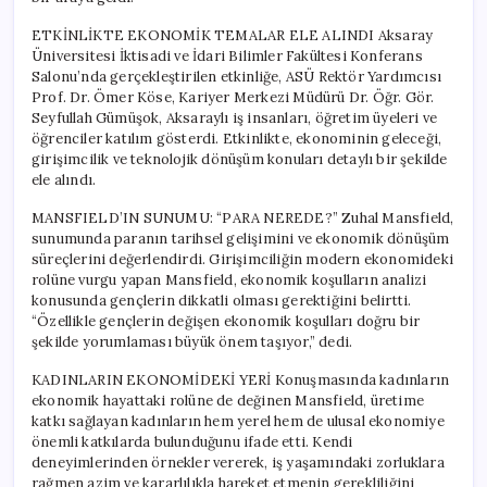
ETKİNLİKTE EKONOMİK TEMALAR ELE ALINDI Aksaray
Üniversitesi İktisadi ve İdari Bilimler Fakültesi Konferans
Salonu’nda gerçekleştirilen etkinliğe, ASÜ Rektör Yardımcısı
Prof. Dr. Ömer Köse, Kariyer Merkezi Müdürü Dr. Öğr. Gör.
Seyfullah Gümüşok, Aksaraylı iş insanları, öğretim üyeleri ve
öğrenciler katılım gösterdi. Etkinlikte, ekonominin geleceği,
girişimcilik ve teknolojik dönüşüm konuları detaylı bir şekilde
ele alındı.
MANSFIELD’IN SUNUMU: “PARA NEREDE?” Zuhal Mansfield,
sunumunda paranın tarihsel gelişimini ve ekonomik dönüşüm
süreçlerini değerlendirdi. Girişimciliğin modern ekonomideki
rolüne vurgu yapan Mansfield, ekonomik koşulların analizi
konusunda gençlerin dikkatli olması gerektiğini belirtti.
“Özellikle gençlerin değişen ekonomik koşulları doğru bir
şekilde yorumlaması büyük önem taşıyor,” dedi.
KADINLARIN EKONOMİDEKİ YERİ Konuşmasında kadınların
ekonomik hayattaki rolüne de değinen Mansfield, üretime
katkı sağlayan kadınların hem yerel hem de ulusal ekonomiye
önemli katkılarda bulunduğunu ifade etti. Kendi
deneyimlerinden örnekler vererek, iş yaşamındaki zorluklara
rağmen azim ve kararlılıkla hareket etmenin gerekliliğini