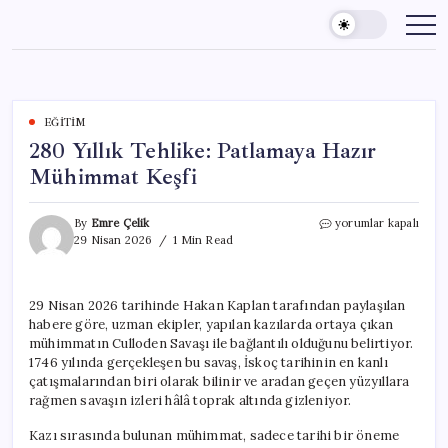
Skip
to
content
EĞITIM
280 Yıllık Tehlike: Patlamaya Hazır
Mühimmat Keşfi
280
By
Emre Çelik
yorumlar kapalı
Yıllık
29 Nisan 2026
1 Min Read
Tehlike:
Patlamaya
Hazır
29 Nisan 2026 tarihinde Hakan Kaplan tarafından paylaşılan
Mühimmat
habere göre, uzman ekipler, yapılan kazılarda ortaya çıkan
Keşfi
için
mühimmatın Culloden Savaşı ile bağlantılı olduğunu belirtiyor.
1746 yılında gerçekleşen bu savaş, İskoç tarihinin en kanlı
çatışmalarından biri olarak bilinir ve aradan geçen yüzyıllara
rağmen savaşın izleri hâlâ toprak altında gizleniyor.
Kazı sırasında bulunan mühimmat, sadece tarihi bir öneme