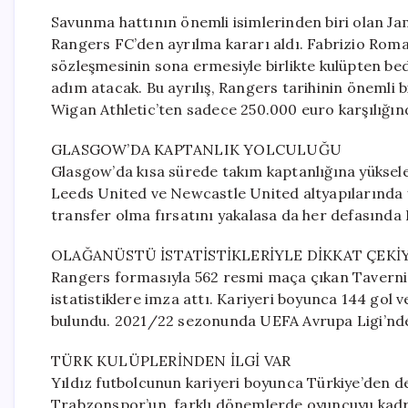
Savunma hattının önemli isimlerinden biri olan Ja
Rangers FC’den ayrılma kararı aldı. Fabrizio Roma
sözleşmesinin sona ermesiyle birlikte kulüpten bed
adım atacak. Bu ayrılış, Rangers tarihinin önemli 
Wigan Athletic’ten sadece 250.000 euro karşılığın
GLASGOW’DA KAPTANLIK YOLCULUĞU
Glasgow’da kısa sürede takım kaptanlığına yüksele
Leeds United ve Newcastle United altyapılarında y
transfer olma fırsatını yakalasa da her defasında 
OLAĞANÜSTÜ İSTATİSTİKLERİYLE DİKKAT ÇEKİ
Rangers formasıyla 562 resmi maça çıkan Taverni
istatistiklere imza attı. Kariyeri boyunca 144 gol
bulundu. 2021/22 sezonunda UEFA Avrupa Ligi’nde 
TÜRK KULÜPLERİNDEN İLGİ VAR
Yıldız futbolcunun kariyeri boyunca Türkiye’den de 
Trabzonspor’un, farklı dönemlerde oyuncuyu kadro