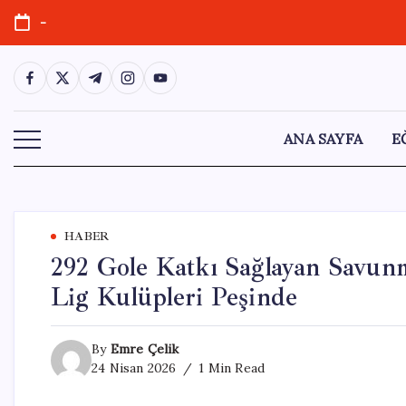
Skip
-
to
content
https://www.facebook.com/
https://twitter.com/
https://t.me/
https://www.instagram.com/
https://youtube.com/
ANA SAYFA
E
HABER
292 Gole Katkı Sağlayan Savun
Lig Kulüpleri Peşinde
By
Emre Çelik
24 Nisan 2026
1 Min Read