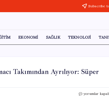
Subscribe t
ĞİTİM
EKONOMİ
SAĞLIK
TEKNOLOJİ
TANI
macı Takımından Ayrılıyor: Süper
292
yorumlar kapal
Gole
Katkı
Sağlayan