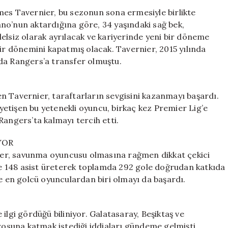
Savunmacı
mes Tavernier, bu sezonun sona ermesiyle birlikte
Takımından
no’nun aktardığına göre, 34 yaşındaki sağ bek,
Ayrılıyor:
elsiz olarak ayrılacak ve kariyerinde yeni bir döneme
Süper
bir dönemini kapatmış olacak. Tavernier, 2015 yılında
Lig
da Rangers’a transfer olmuştu.
Kulüpleri
Peşinde
için
n Tavernier, taraftarların sevgisini kazanmayı başardı.
etişen bu yetenekli oyuncu, birkaç kez Premier Lig’e
Rangers’ta kalmayı tercih etti.
YOR
er, savunma oyuncusu olmasına rağmen dikkat çekici
 ve 148 asist üreterek toplamda 292 gole doğrudan katkıda
en golcü oyunculardan biri olmayı da başardı.
ilgi gördüğü biliniyor. Galatasaray, Beşiktaş ve
suna katmak istediği iddiaları gündeme gelmişti.