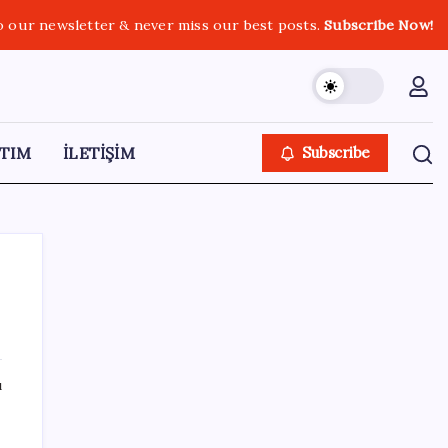
o our newsletter & never miss our best posts.
Subscribe Now!
TIM
İLETİŞİM
Subscribe
SON YAZILAR
ı
Almanya’da sanayi üretimine otomotiv
desteği