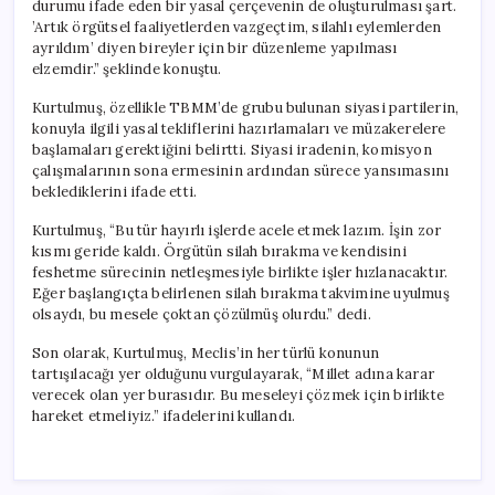
durumu ifade eden bir yasal çerçevenin de oluşturulması şart.
’Artık örgütsel faaliyetlerden vazgeçtim, silahlı eylemlerden
ayrıldım’ diyen bireyler için bir düzenleme yapılması
elzemdir.” şeklinde konuştu.
Kurtulmuş, özellikle TBMM’de grubu bulunan siyasi partilerin,
konuyla ilgili yasal tekliflerini hazırlamaları ve müzakerelere
başlamaları gerektiğini belirtti. Siyasi iradenin, komisyon
çalışmalarının sona ermesinin ardından sürece yansımasını
beklediklerini ifade etti.
Kurtulmuş, “Bu tür hayırlı işlerde acele etmek lazım. İşin zor
kısmı geride kaldı. Örgütün silah bırakma ve kendisini
feshetme sürecinin netleşmesiyle birlikte işler hızlanacaktır.
Eğer başlangıçta belirlenen silah bırakma takvimine uyulmuş
olsaydı, bu mesele çoktan çözülmüş olurdu.” dedi.
Son olarak, Kurtulmuş, Meclis’in her türlü konunun
tartışılacağı yer olduğunu vurgulayarak, “Millet adına karar
verecek olan yer burasıdır. Bu meseleyi çözmek için birlikte
hareket etmeliyiz.” ifadelerini kullandı.