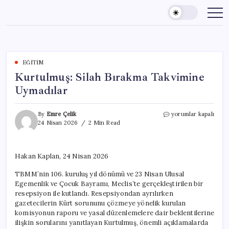
Skip
to
content
EĞITIM
Kurtulmuş: Silah Bırakma Takvimine
Uymadılar
Kurtulmuş:
By
Emre Çelik
yorumlar kapalı
Silah
24 Nisan 2026
2 Min Read
Bırakma
Takvimine
Uymadılar
Hakan Kaplan, 24 Nisan 2026
için
TBMM’nin 106. kuruluş yıl dönümü ve 23 Nisan Ulusal
Egemenlik ve Çocuk Bayramı, Meclis’te gerçekleştirilen bir
resepsiyon ile kutlandı. Resepsiyondan ayrılırken
gazetecilerin Kürt sorununu çözmeye yönelik kurulan
komisyonun raporu ve yasal düzenlemelere dair beklentilerine
ilişkin sorularını yanıtlayan Kurtulmuş, önemli açıklamalarda