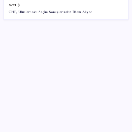
Next
CHP, Uluslararası Seçim Sonuçlarından İlham Alıyor
SON YAZILAR
Deutsche Bank’tan altında ‘patlayıcı fiyat’ açıklaması:
Yıl sonu tahminleri belli oldu
Emeklinin beklediği zam farkı yolda: Ocak maaşı
zammı için 3 senaryo masada
Madenciler Meclis’e yürüyor
Eyüpsultan Belediyesi CHP’de kalıyor: Belediye