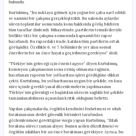
bulundu.
Kurtulmuş, “Bu noktaya gelmek için yoğun bir çaba sarf edildi
ve samimi bir çalışma gerçekleştirildi. Bu salonda aylardır
süren toplantılar sonucunda konu hakkında görüş bildiren
tüm taraflar dinlendi. Nihayetinde, partilerin temsilcileriyle
birlikte titiz bir çalışma sonucunda kapsamlı bir rapor
hazırlandı. Bu rapordaki irade, katılan tüm partilerin ortak
görüşüdür. Özellikle 6. ve 7. bölümlerde yer alan somut
önerilerin bir an önce hayata geçirilmesi gerekiyor.” dedi.
“Türkiye’nin geleceği için önem taşıyor” diyen Kurtulmuş,
komisyon çalışmasının sona ermiş olmasına rağmen,
hazırlanan raporun bir yol haritası işlevi gördüğüne dikkat
çekti. Kurtulmuş, bu yol haritasına uygun bir şekilde, en kısa
süre içinde gerekli yasal düzenlemelerin yapılmasının
Türkiye’nin güvenliği ve başlatılan sürecin sağlıklı bir şekilde
tamamlanabilmesi açısından kritik olduğunu belirtti.
Yapılan çalışmalarda, örgütün kendisini feshetmesi ve silah
bırakmasının devlet güvenlik birimleri tarafından
gözlemlenmesi gerektiğine vurgu yapan Kurtulmuş, “Silah
bırakma süreci zaman alıyor. Bunun acilen düzeltilmesi ve
örgütün silahları bir an önce bırakması gerekiyor. Ayrıca, bu