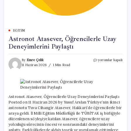
EĞITIM
Astronot Atasever, Öğrencilerle Uzay
Deneyimlerini Paylaştı
Astronot
By
Emre Çelik
yorumlar kapalı
Atasever,
11 Haziran 2026
1 Min Read
Öğrencilerle
Uzay
Deneyimlerini
Paylaştı
için
Astronot Atasever, Öğrencilerle Uzay Deneyimlerini Paylaştı
Posted on 11 Haziran 2026 by Yusuf Arslan Türkiye’nin ikinci
astronotu Tuva Cihangir Atasever, Hakkari’de öğrencilerle bir
araya geldi. İl Milli Eğitim Müdürlüğü ile TÜBİTAK iş birliğiyle
düzenlenen söyleşiye katılan Atasever, öğrencilere uzay
yolculuğu sürecinin öncesi ve sonrasındaki deneyimlerini
anlattı. Farklı ülkelerde aldığı teorik ve uygulamalı eğitimlere