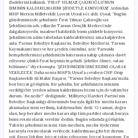
ifadelerini kullandı. ‘FIRAT YILMAZ ÇAKIROĞLU’NUN
İSMİNİN KALDIRILMASINI ŞİDDETLE KINIYORUZ’ Ardından
MHP Mersin Milletvekili Levent Uysal söz aldı. Uysal, “Bugün
gündemimizde şehidimiz Fırat Yılmaz Çakıroğlu var.
Şehidimizin adı, yıllardır Tarsus Gençlik Merkezi’nde
dalgalanıyordu, maalesef kaldırıldı; bunu şiddetle kınıyoruz.
Şehidimizin adını tabeladan kaldırabilirsiniz ama kalplerden
asla. Tarsus Belediye Başkanı’nı, Belediye Meclisi’ni, Tarsus
Kaymakamı’mızı ve her şeyden önemlisi, aziz Tarsuslu
hemşehrilerimizi şehidimizin hatırasına sahip çıkmaya davet
ediyoruz çünkü Fırat hepimizin şehidi. Şehitler ölmez, vatan
bölünmez” diye konuştu. ‘ŞEHİDİMİZİN İSMİ RESMİ OLARAK
VERİLECEK’ Daha sonra MHP’li Uysal’a cevaben CHP Grup
Başkanvekili Ali Mahir Başarır, “Tarsus Belediye Başkanı’mızla
ben bizzat görüştüm. Bir şehidin, bir şehidimizin isminin
verildiği bir yerden adının kaldırılması bizim için de vahim bir
durum. ‘Bu nedir?’ dediğimde, ‘Milliyetçi Hareket Partisi’nin
Belediye Başkanlığı döneminde burayla ilgili bir meclis kararı
alınmadan isim verilmiş, kaldırmadım’ dedi. ‘O zaman, doğru
olan, hep beraber meclis kararı alıp tüm partiler olarak buraya
bunu resmi olarak verelim’ dedim. Bugün odamda görüştüm.
Tabii ki şehidimizin ismi, tüm meclisin, meclis üyelerinin
kararıyla resmi olarak verilecek, kaldırılması gibi bir durum
yok Sayın Vekilim; bizzat takip ediyorum, bizzat konuştum. En