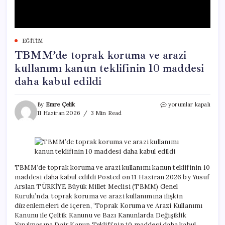
EĞITIM
TBMM’de toprak koruma ve arazi
kullanımı kanun teklifinin 10 maddesi
daha kabul edildi
TBMM’de
By
Emre Çelik
yorumlar kapalı
toprak
11 Haziran 2026
3 Min Read
koruma
ve
arazi
kullanımı
kanun
teklifinin
TBMM’de toprak koruma ve arazi kullanımı kanun teklifinin 10
10
maddesi daha kabul edildi Posted on 11 Haziran 2026 by Yusuf
maddesi
Arslan TÜRKİYE Büyük Millet Meclisi (TBMM) Genel
daha
Kurulu’nda, toprak koruma ve arazi kullanımına ilişkin
kabul
düzenlemeleri de içeren, ‘Toprak Koruma ve Arazi Kullanımı
edildi
Kanunu ile Çeltik Kanunu ve Bazı Kanunlarda Değişiklik
için
Yapılmasına Dair Kanun Teklifi’nin 10 maddesi daha kabul