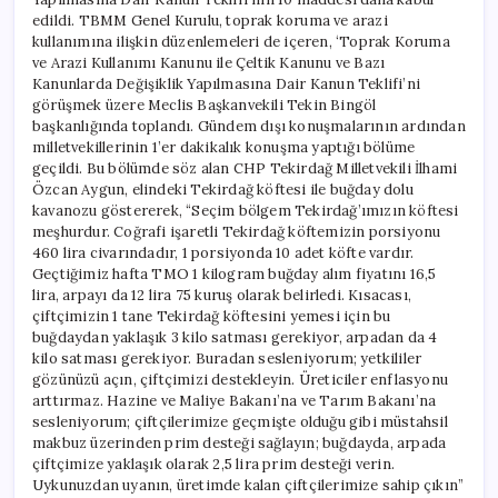
edildi. TBMM Genel Kurulu, toprak koruma ve arazi
kullanımına ilişkin düzenlemeleri de içeren, ‘Toprak Koruma
ve Arazi Kullanımı Kanunu ile Çeltik Kanunu ve Bazı
Kanunlarda Değişiklik Yapılmasına Dair Kanun Teklifi’ni
görüşmek üzere Meclis Başkanvekili Tekin Bingöl
başkanlığında toplandı. Gündem dışı konuşmalarının ardından
milletvekillerinin 1’er dakikalık konuşma yaptığı bölüme
geçildi. Bu bölümde söz alan CHP Tekirdağ Milletvekili İlhami
Özcan Aygun, elindeki Tekirdağ köftesi ile buğday dolu
kavanozu göstererek, “Seçim bölgem Tekirdağ’ımızın köftesi
meşhurdur. Coğrafi işaretli Tekirdağ köftemizin porsiyonu
460 lira civarındadır, 1 porsiyonda 10 adet köfte vardır.
Geçtiğimiz hafta TMO 1 kilogram buğday alım fiyatını 16,5
lira, arpayı da 12 lira 75 kuruş olarak belirledi. Kısacası,
çiftçimizin 1 tane Tekirdağ köftesini yemesi için bu
buğdaydan yaklaşık 3 kilo satması gerekiyor, arpadan da 4
kilo satması gerekiyor. Buradan sesleniyorum; yetkililer
gözünüzü açın, çiftçimizi destekleyin. Üreticiler enflasyonu
arttırmaz. Hazine ve Maliye Bakanı’na ve Tarım Bakanı’na
sesleniyorum; çiftçilerimize geçmişte olduğu gibi müstahsil
makbuz üzerinden prim desteği sağlayın; buğdayda, arpada
çiftçimize yaklaşık olarak 2,5 lira prim desteği verin.
Uykunuzdan uyanın, üretimde kalan çiftçilerimize sahip çıkın”