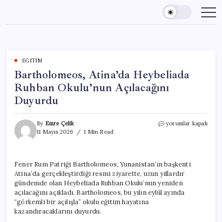
Skip
to
content
EĞITIM
Bartholomeos, Atina’da Heybeliada
Ruhban Okulu’nun Açılacağını
Duyurdu
Bartholomeos,
By
Emre Çelik
yorumlar kapalı
Atina’da
11 Mayıs 2026
1 Min Read
Heybeliada
Ruhban
Okulu’nun
Fener Rum Patriği Bartholomeos, Yunanistan’ın başkenti
Açılacağını
Atina’da gerçekleştirdiği resmi ziyarette, uzun yıllardır
Duyurdu
için
gündemde olan Heybeliada Ruhban Okulu’nun yeniden
açılacağını açıkladı. Bartholomeos, bu yılın eylül ayında
“görkemli bir açılışla” okulu eğitim hayatına
kazandıracaklarını duyurdu.