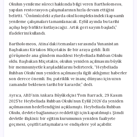
Okulun yenileme süreci hakkında bilgi veren Bartholomeos,
yapılan restorasyon çalışmalarının hızla devam ettiğini
belirtti. “Önümüzdeki aylarda okul kompleksindeki kapsamlı
yenileme çalışmaları tamamlanacak. Eylül ayında bu tarihi
açılışı hep birlikte kutlayacağız. Artık geri sayım başladı,”
ifadelerini kullandı.
Bartholomeos, Atina’daki temasları sırasında Yunanistan
Başbakanı Kiriakos Miçotakis ile bir araya geldi. İkili
görüşmede ana gündem maddesi Heybeliada Ruhban Okulu
oldu. Başbakan Miçotakis, okulun yeniden açılmasını büyük
bir memnuniyetle karşıladıklarını belirterek, “Heybeliada
Ruhban Okulu’nun yeniden açılmasıyla ilgili aldığımız haberler
son derece önemli. Bu, patriklik ve inanç dünyası için uzun
zamandır beklenen tarihi bir karardır,” dedi.
Ayrıca, ABD’nin Ankara Büyükelçisi Tom Barrack, 29 Kasım
2025’te Heybeliada Ruhban Okulu’nun Eylül 2026’da yeniden
açılmasının hedeflendiğini açıklamıştı. Heybeliada Ruhban
Okulu, devlete bağlanmayı reddettiği için kapatılmıştı. Şimdi
devletle ilişkisiz bir eğitim kurumunun yeniden faaliyete
geçmesi, çeşitli tartışmalara ve endişelere yol açabilir.