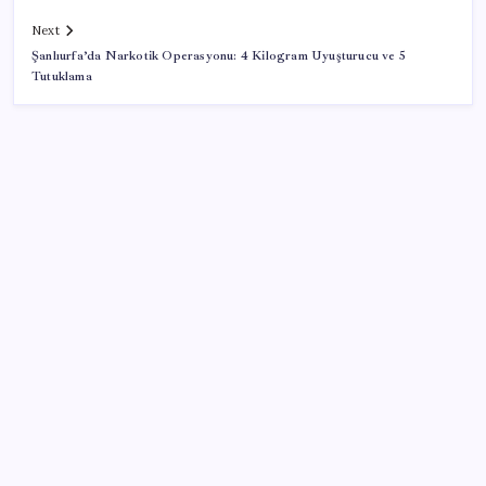
Next
Şanlıurfa’da Narkotik Operasyonu: 4 Kilogram Uyuşturucu ve 5
Tutuklama
SON YAZILAR
Microsoft’un Azure Linux Dağıtımı Windows’a Geldi
Deutsche Bank’tan altında ‘patlayıcı fiyat’ açıklaması:
Yıl sonu tahminleri belli oldu
Emeklinin beklediği zam farkı yolda: Ocak maaşı
zammı için 3 senaryo masada