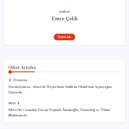
Author
Emre Çelik
Follow Me
Other Articles
Previous
Bartholomeos, Atina’da Heybeliada Ruhban Okulu’nun Açılacağını
Duyurdu
Next
Silivri’de Casusluk Davası Başladı: İmamoğlu, Yanardağ ve Özkan
Mahkemede