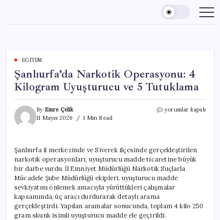
Skip
to
content
EĞITIM
Şanlıurfa’da Narkotik Operasyonu: 4
Kilogram Uyuşturucu ve 5 Tutuklama
Şanlıurfa’da
By
Emre Çelik
yorumlar kapalı
Narkotik
11 Mayıs 2026
1 Min Read
Operasyonu:
4
Kilogram
Şanlıurfa il merkezinde ve Siverek ilçesinde gerçekleştirilen
Uyuşturucu
narkotik operasyonları, uyuşturucu madde ticaretine büyük
ve
5
bir darbe vurdu. İl Emniyet Müdürlüğü Narkotik Suçlarla
Tutuklama
Mücadele Şube Müdürlüğü ekipleri, uyuşturucu madde
için
sevkiyatını önlemek amacıyla yürüttükleri çalışmalar
kapsamında, üç aracı durdurarak detaylı arama
gerçekleştirdi. Yapılan aramalar sonucunda, toplam 4 kilo 250
gram skunk isimli uyuşturucu madde ele geçirildi.