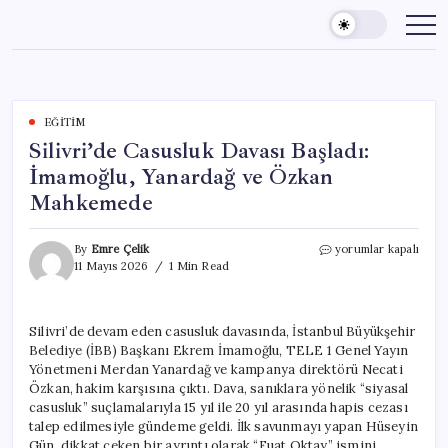
Skip
to
content
EĞITIM
Silivri’de Casusluk Davası Başladı:
İmamoğlu, Yanardağ ve Özkan
Mahkemede
Silivri’de
By
Emre Çelik
yorumlar kapalı
Casusluk
11 Mayıs 2026
1 Min Read
Davası
Başladı:
İmamoğlu,
Silivri’de devam eden casusluk davasında, İstanbul Büyükşehir
Yanardağ
Belediye (İBB) Başkanı Ekrem İmamoğlu, TELE 1 Genel Yayın
ve
Özkan
Yönetmeni Merdan Yanardağ ve kampanya direktörü Necati
Mahkemede
Özkan, hakim karşısına çıktı. Dava, sanıklara yönelik “siyasal
için
casusluk” suçlamalarıyla 15 yıl ile 20 yıl arasında hapis cezası
talep edilmesiyle gündeme geldi. İlk savunmayı yapan Hüseyin
Gün, dikkat çeken bir ayrıntı olarak “Fuat Oktay” ismini