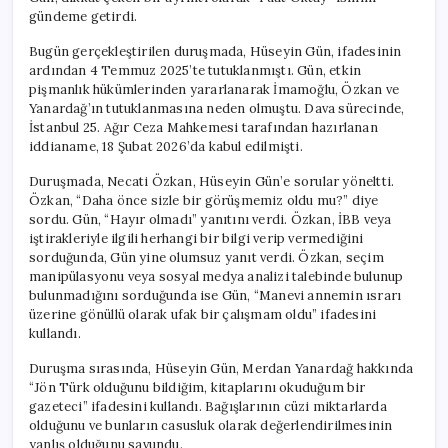
gündeme getirdi.
Bugün gerçekleştirilen duruşmada, Hüseyin Gün, ifadesinin
ardından 4 Temmuz 2025’te tutuklanmıştı. Gün, etkin
pişmanlık hükümlerinden yararlanarak İmamoğlu, Özkan ve
Yanardağ’ın tutuklanmasına neden olmuştu. Dava sürecinde,
İstanbul 25. Ağır Ceza Mahkemesi tarafından hazırlanan
iddianame, 18 Şubat 2026’da kabul edilmişti.
Duruşmada, Necati Özkan, Hüseyin Gün’e sorular yöneltti.
Özkan, “Daha önce sizle bir görüşmemiz oldu mu?” diye
sordu. Gün, “Hayır olmadı” yanıtını verdi. Özkan, İBB veya
iştirakleriyle ilgili herhangi bir bilgi verip vermediğini
sorduğunda, Gün yine olumsuz yanıt verdi. Özkan, seçim
manipülasyonu veya sosyal medya analizi talebinde bulunup
bulunmadığını sorduğunda ise Gün, “Manevi annemin ısrarı
üzerine gönüllü olarak ufak bir çalışmam oldu” ifadesini
kullandı.
Duruşma sırasında, Hüseyin Gün, Merdan Yanardağ hakkında
“Jön Türk olduğunu bildiğim, kitaplarını okuduğum bir
gazeteci” ifadesini kullandı. Bağışlarının cüzi miktarlarda
olduğunu ve bunların casusluk olarak değerlendirilmesinin
yanlış olduğunu savundu.