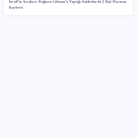
İsrail’in Ateşkese Rağmen Lübnan’a Yaptığı Saldırılarda 2 Kişi Hayatını
Kaybetti
SON YAZILAR
Deutsche Bank’tan altında ‘patlayıcı fiyat’ açıklaması:
Yıl sonu tahminleri belli oldu
Emeklinin beklediği zam farkı yolda: Ocak maaşı
zammı için 3 senaryo masada
Madenciler Meclis’e yürüyor
Eyüpsultan Belediyesi CHP’de kalıyor: Belediye
Başkanı Mithat Bülent Özmen’den açıklama geldi