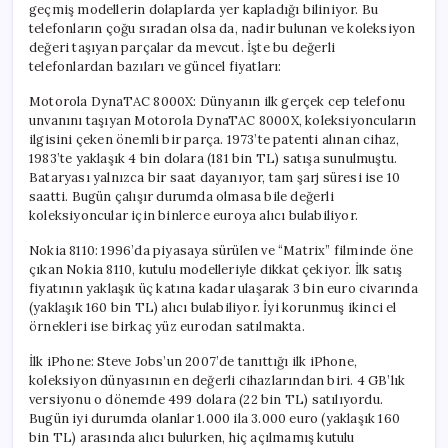
geçmiş modellerin dolaplarda yer kapladığı biliniyor. Bu
telefonların çoğu sıradan olsa da, nadir bulunan ve koleksiyon
değeri taşıyan parçalar da mevcut. İşte bu değerli
telefonlardan bazıları ve güncel fiyatları:
Motorola DynaTAC 8000X: Dünyanın ilk gerçek cep telefonu
unvanını taşıyan Motorola DynaTAC 8000X, koleksiyoncuların
ilgisini çeken önemli bir parça. 1973’te patenti alınan cihaz,
1983’te yaklaşık 4 bin dolara (181 bin TL) satışa sunulmuştu.
Bataryası yalnızca bir saat dayanıyor, tam şarj süresi ise 10
saatti. Bugün çalışır durumda olmasa bile değerli
koleksiyoncular için binlerce euroya alıcı bulabiliyor.
Nokia 8110: 1996’da piyasaya sürülen ve “Matrix” filminde öne
çıkan Nokia 8110, kutulu modelleriyle dikkat çekiyor. İlk satış
fiyatının yaklaşık üç katına kadar ulaşarak 3 bin euro civarında
(yaklaşık 160 bin TL) alıcı bulabiliyor. İyi korunmuş ikinci el
örnekleri ise birkaç yüz eurodan satılmakta.
İlk iPhone: Steve Jobs’un 2007’de tanıttığı ilk iPhone,
koleksiyon dünyasının en değerli cihazlarından biri. 4 GB’lık
versiyonu o dönemde 499 dolara (22 bin TL) satılıyordu.
Bugün iyi durumda olanlar 1.000 ila 3.000 euro (yaklaşık 160
bin TL) arasında alıcı bulurken, hiç açılmamış kutulu