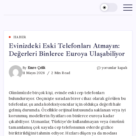
Skip
to
content
HABER
Evinizdeki Eski Telefonları Atmayın:
Değerleri Binlerce Euroya Ulaşabiliyor
Evinizdeki
By
Emre Çelik
yorumlar kapalı
Eski
11 Mayıs 2026
2 Min Read
Telefonları
Atmayın:
Değerleri
Günümüzde birçok kişi, evinde eski cep telefonları
Binlerce
bulunduruyor. Geçmişte sıradan birer cihaz olarak görülen bu
Euroya
Ulaşabiliyor
telefonlar, şu anda koleksiyoncular için oldukça değerli hale
için
gelmiş durumda. Özellikle orijinal kutusunda saklanan veya iyi
korunmuş modellerin fiyatları on binlerce euroya kadar
çıkabiliyor. Uzmanlar, Türkiye’de kullanılmayan veya ömrünü
tamamlamış çok sayıda cep telefonunun evlerde gizlice
biriktirildiğini tahmin ediyor. Hızları düşen ya da modası