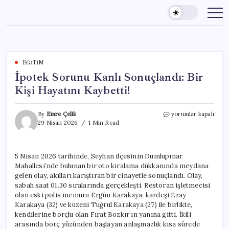
Skip
to
content
EĞITIM
İpotek Sorunu Kanlı Sonuçlandı: Bir
Kişi Hayatını Kaybetti!
İpotek
By
Emre Çelik
yorumlar kapalı
Sorunu
29 Nisan 2026
1 Min Read
Kanlı
Sonuçlandı:
Bir
5 Nisan 2026 tarihinde, Seyhan ilçesinin Dumlupınar
Kişi
Mahallesi’nde bulunan bir oto kiralama dükkanında meydana
Hayatını
Kaybetti!
gelen olay, akılları karıştıran bir cinayetle sonuçlandı. Olay,
için
sabah saat 01.30 sıralarında gerçekleşti. Restoran işletmecisi
olan eski polis memuru Ergün Karakaya, kardeşi Eray
Karakaya (32) ve kuzeni Tuğrul Karakaya (27) ile birlikte,
kendilerine borçlu olan Fırat Bozkır’ın yanına gitti. İkili
arasında borç yüzünden başlayan anlaşmazlık kısa sürede