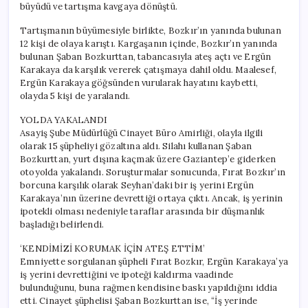
büyüdü ve tartışma kavgaya dönüştü.
Tartışmanın büyümesiyle birlikte, Bozkır’ın yanında bulunan
12 kişi de olaya karıştı. Kargaşanın içinde, Bozkır’ın yanında
bulunan Şaban Bozkurttan, tabancasıyla ateş açtı ve Ergün
Karakaya da karşılık vererek çatışmaya dahil oldu. Maalesef,
Ergün Karakaya göğsünden vurularak hayatını kaybetti,
olayda 5 kişi de yaralandı.
YOLDA YAKALANDI
Asayiş Şube Müdürlüğü Cinayet Büro Amirliği, olayla ilgili
olarak 15 şüpheliyi gözaltına aldı. Silahı kullanan Şaban
Bozkurttan, yurt dışına kaçmak üzere Gaziantep’e giderken
otoyolda yakalandı. Soruşturmalar sonucunda, Fırat Bozkır’ın
borcuna karşılık olarak Seyhan’daki bir iş yerini Ergün
Karakaya’nın üzerine devrettiği ortaya çıktı. Ancak, iş yerinin
ipotekli olması nedeniyle taraflar arasında bir düşmanlık
başladığı belirlendi.
‘KENDİMİZİ KORUMAK İÇİN ATEŞ ETTİM’
Emniyette sorgulanan şüpheli Fırat Bozkır, Ergün Karakaya’ya
iş yerini devrettiğini ve ipoteği kaldırma vaadinde
bulunduğunu, buna rağmen kendisine baskı yapıldığını iddia
etti. Cinayet şüphelisi Şaban Bozkurttan ise, “İş yerinde