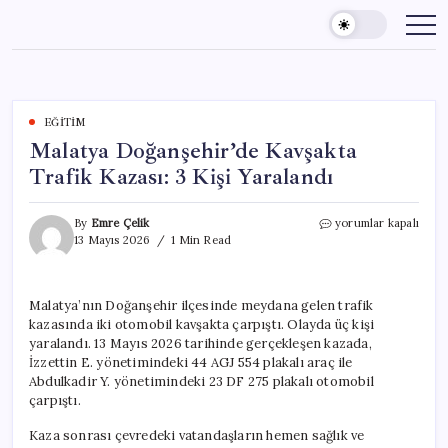
Skip
to
content
EĞITIM
Malatya Doğanşehir’de Kavşakta
Trafik Kazası: 3 Kişi Yaralandı
Malatya
By
Emre Çelik
yorumlar kapalı
Doğanşehir’de
13 Mayıs 2026
1 Min Read
Kavşakta
Trafik
Kazası:
Malatya’nın Doğanşehir ilçesinde meydana gelen trafik
3
kazasında iki otomobil kavşakta çarpıştı. Olayda üç kişi
Kişi
Yaralandı
yaralandı. 13 Mayıs 2026 tarihinde gerçekleşen kazada,
için
İzzettin E. yönetimindeki 44 AGJ 554 plakalı araç ile
Abdulkadir Y. yönetimindeki 23 DF 275 plakalı otomobil
çarpıştı.
Kaza sonrası çevredeki vatandaşların hemen sağlık ve