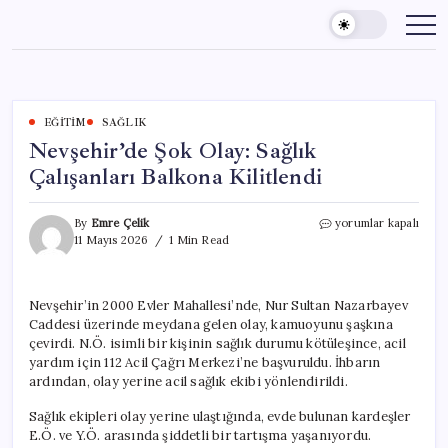
Skip
to
content
EĞITIM
SAĞLIK
Nevşehir’de Şok Olay: Sağlık
Çalışanları Balkona Kilitlendi
Nevşehir’de
By
Emre Çelik
yorumlar kapalı
Şok
11 Mayıs 2026
1 Min Read
Olay:
Sağlık
Çalışanları
Nevşehir’in 2000 Evler Mahallesi’nde, Nur Sultan Nazarbayev
Balkona
Caddesi üzerinde meydana gelen olay, kamuoyunu şaşkına
Kilitlendi
için
çevirdi. N.Ö. isimli bir kişinin sağlık durumu kötüleşince, acil
yardım için 112 Acil Çağrı Merkezi’ne başvuruldu. İhbarın
ardından, olay yerine acil sağlık ekibi yönlendirildi.
Sağlık ekipleri olay yerine ulaştığında, evde bulunan kardeşler
E.Ö. ve Y.Ö. arasında şiddetli bir tartışma yaşanıyordu.