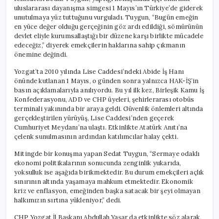
Kutlandı
uluslararası dayanışma simgesi 1 Mayıs’ın Türkiye’de giderek
için
unutulmaya yüz tuttuğunu vurguladı. Tuygun, “Bugün emeğin
en yüce değer olduğu gerçeğinin göz ardı edildiği, sömürünün
devlet eliyle kurumsallaştığı bir düzene karşı birlikte mücadele
edeceğiz,” diyerek emekçilerin haklarına sahip çıkmanın
önemine değindi.
Yozgat’ta 2010 yılında Lise Caddesi’ndeki Abide İş Hanı
önünde kutlanan 1 Mayıs, o günden sonra yalnızca HAK-İŞ’in
basın açıklamalarıyla anılıyordu. Bu yıl ilk kez, Birleşik Kamu İş
Konfederasyonu, ADD ve CHP üyeleri, şehirlerarası otobüs
terminali yakınında bir araya geldi. Güvenlik önlemleri altında
gerçekleştirilen yürüyüş, Lise Caddesi’nden geçerek
Cumhuriyet Meydanı’na ulaştı. Etkinlikte Atatürk Anıtı’na
çelenk sunulmasının ardından katılımcılar halay çekti.
Mitingde bir konuşma yapan Sedat Tuygun, “Sermaye odaklı
ekonomi politikalarının sonucunda zenginlik yukarıda,
yoksulluk ise aşağıda birikmektedir. Bu durum emekçileri açlık
sınırının altında yaşamaya mahkum etmektedir. Ekonomik
kriz ve enflasyon, emeğinden başka satacak bir şeyi olmayan
halkımızın sırtına yükleniyor,” dedi.
CHP Yozgat İl Başkanı Abdullah Yaşar da etkinlikte söz alarak,