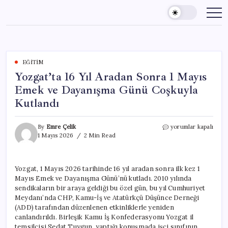
Skip
to
content
EĞITIM
Yozgat’ta 16 Yıl Aradan Sonra 1 Mayıs
Emek ve Dayanışma Günü Coşkuyla
Kutlandı
Yozgat’ta
By
Emre Çelik
yorumlar kapalı
16
1 Mayıs 2026
2 Min Read
Yıl
Aradan
Sonra
Yozgat, 1 Mayıs 2026 tarihinde 16 yıl aradan sonra ilk kez 1
1
Mayıs Emek ve Dayanışma Günü’nü kutladı. 2010 yılında
Mayıs
Emek
sendikaların bir araya geldiği bu özel gün, bu yıl Cumhuriyet
ve
Meydanı’nda CHP, Kamu-İş ve Atatürkçü Düşünce Derneği
Dayanışma
(ADD) tarafından düzenlenen etkinliklerle yeniden
Günü
canlandırıldı. Birleşik Kamu İş Konfederasyonu Yozgat il
Coşkuyla
temsilcisi Sedat Tuygun, yaptığı konuşmada işçi sınıfının